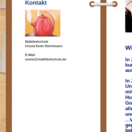
Kontakt
Malbibelschule
Ursula Ester Reichmann
Wi
E-Mail:
In
uester@malbibelschule.de
ku
au
In
Un
mi
Hu
Go
all
un
..
ge
be