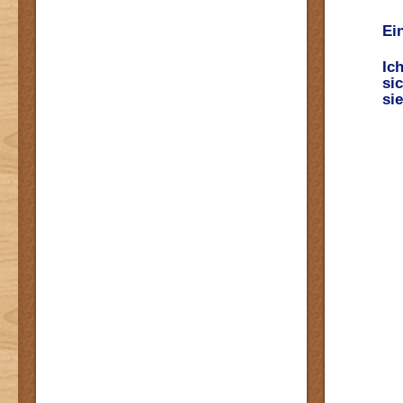
Ei
Ic
si
si