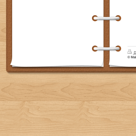
D
© Mal