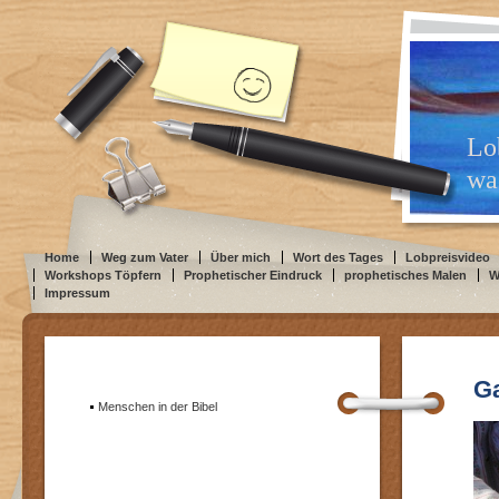
Lo
was
Home
Weg zum Vater
Über mich
Wort des Tages
Lobpreisvideo
Workshops Töpfern
Prophetischer Eindruck
prophetisches Malen
W
Impressum
Ga
Menschen in der Bibel