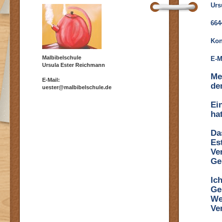
Urs
664
Kon
Malbibelschule
E-M
Ursula Ester Reichmann
Me
E-Mail:
de
uester@malbibelschule.de
Ei
ha
Da
Es
Ve
Ge
Ic
Ge
We
Ve