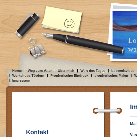
Lo
was
Home
Weg zum Vater
Über mich
Wort des Tages
Lobpreisvideo
Workshops Töpfern
Prophetischer Eindruck
prophetisches Malen
W
Impressum
I
Mal
Kontakt
Ver