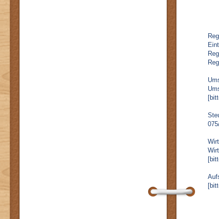
Reg
Ein
Regi
Reg
Ums
Ums
[bit
Ste
075
Wir
Wir
[bit
Auf
[bit