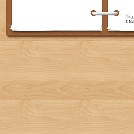
D
© Mal