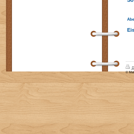
So
Abe
Ei
D
© Mal