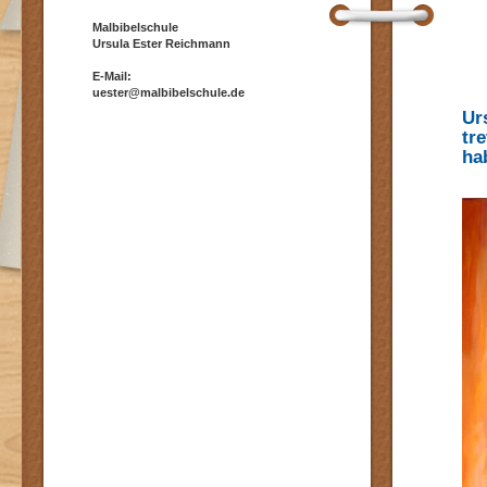
Malbibelschule
Ursula Ester Reichmann
E-Mail:
uester@malbibelschule.de
Ur
tr
ha