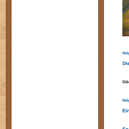
Hel
Di
Gib
Hel
Ei