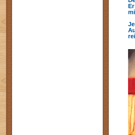
De
Er
mi
Je
Au
re