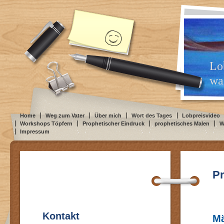
Lo
was
Home
Weg zum Vater
Über mich
Wort des Tages
Lobpreisvideo
Workshops Töpfern
Prophetischer Eindruck
prophetisches Malen
W
Impressum
Pr
Kontakt
Mä