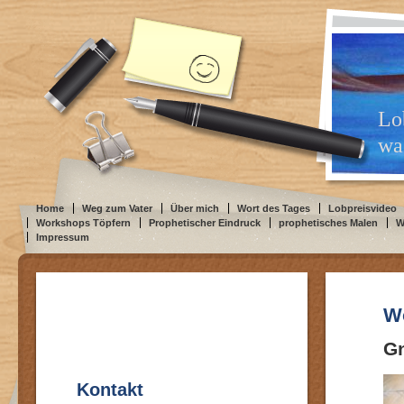
Lo
was
Home
Weg zum Vater
Über mich
Wort des Tages
Lobpreisvideo
Workshops Töpfern
Prophetischer Eindruck
prophetisches Malen
W
Impressum
Wo
Gn
Kontakt