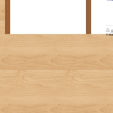
D
© Mal