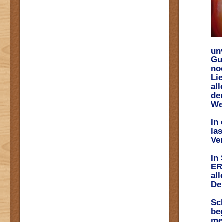
un
Gu
no
Li
al
de
We
In
la
Ve
In
ER
al
De
Sc
be
me