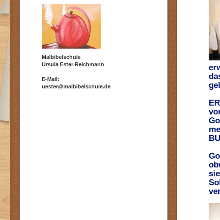
Malbibelschule
Ursula Ester Reichmann
erw
da
E-Mail:
gel
uester@malbibelschule.de
ER
vo
Go
me
BU
Go
ob
si
So
ve