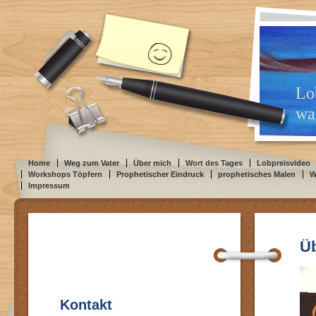
Lo
was
Home
Weg zum Vater
Über mich
Wort des Tages
Lobpreisvideo
Workshops Töpfern
Prophetischer Eindruck
prophetisches Malen
W
Impressum
Ü
Kontakt