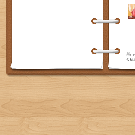
D
© Mal