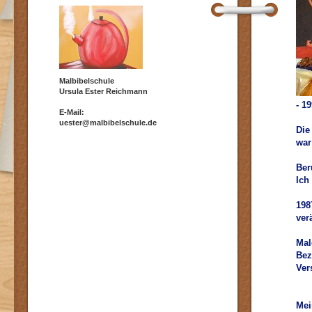
Malbibelschule
Ursula Ester Reichmann
- 1
E-Mail:
uester@malbibelschule.de
Die
war
Ber
Ich
198
ver
Mal
Bez
Ver
Mei